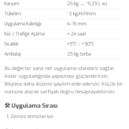
Karışım
25 kg → ~5.25 L su
Tüketim
~2 kg/m²/mm
Uygulama Kalınlığı
4–15 mm
Kür / Trafiğe Açılma
≈ 24 saat
Sıcaklık
+5°C – +30°C
Ambalaj
25 kg torba
Bu değerler sana net uygulama standartı sağlar.
Astar uyguladığında yapışmayı güçlendirirsin.
Böylece daha düzenli yayılım elde edersin. Küçük bir
numune alarak sarfiyatı doğru hesaplayabilirsin.
🛠 Uygulama Sırası
Zemini temizlersin.