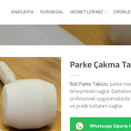
ANASAYFA
KURUMSAL
HIZMETLERIMIZ
ÜRÜNLE
Parke Çakma T
Roll Parke Takozu
, parke mo
birleşmesini sağlar. Darbele
profesyonel uygulamalarda k
ve pratik kullanım sağlar.
Whatsapp Sipariş H