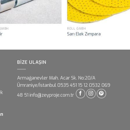
 GMBH
ROLL GMBH
ir
Sarı Elek Zımpara
BIZE ULAŞIN
Armağanevler Mah. Acar Sk. No:20/A
Ümraniye/İstanbul 0535 451 15 12 0532 069
ek
48 51 info@zeyproje.com.tr
an