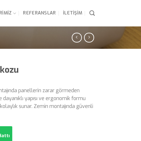
RIMIZ
REFERANSLAR
İLETIŞIM
akozu
ntajında panellerin zarar görmeden
re dayanıklı yapısı ve ergonomik formu
olaylık sunar. Zemin montajında güvenli
attı