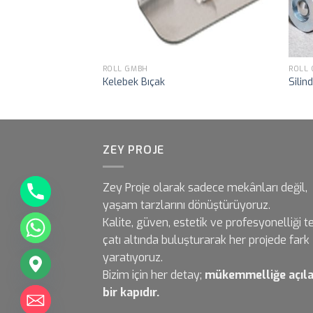
ROLL GMBH
ROLL
me Bıçağı
Kelebek Bıçak
Silind
ZEY PROJE
Zey Proje olarak sadece mekânları değil,
yaşam tarzlarını dönüştürüyoruz.
Kalite, güven, estetik ve profesyonelliği t
çatı altında buluşturarak her projede fark
yaratıyoruz.
Bizim için her detay;
mükemmelliğe açıl
bir kapıdır.