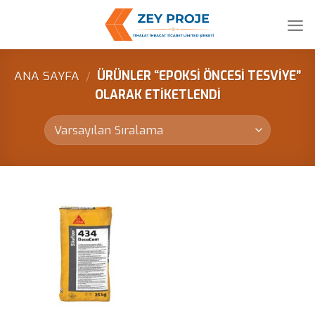
Skip
to
content
ANA SAYFA
/
ÜRÜNLER “EPOKSI ÖNCESI TESVIYE”
OLARAK ETIKETLENDI