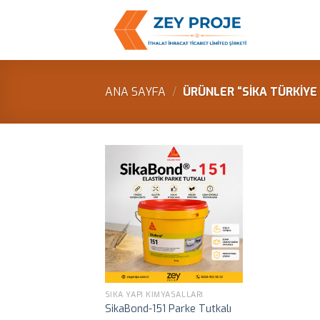
Skip
to
content
ANA SAYFA
/
ÜRÜNLER “SIKA TÜRKIYE
SIKA YAPI KIMYASALLARI
SikaBond-151 Parke Tutkalı