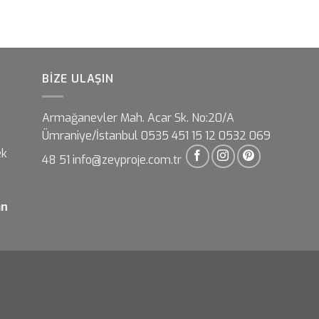
BIZE ULAŞIN
Armağanevler Mah. Acar Sk. No:20/A
Ümraniye/İstanbul 0535 451 15 12 0532 069
ek
48 51 info@zeyproje.com.tr
an