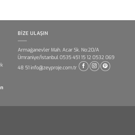
BIZE ULAŞIN
Armağanevler Mah. Acar Sk. No:20/A
Ümraniye/İstanbul 0535 451 15 12 0532 069
ek
48 51 info@zeyproje.com.tr
an