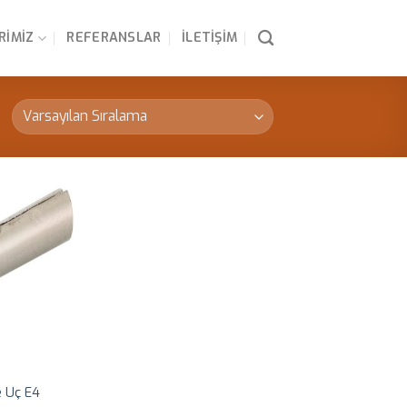
RIMIZ
REFERANSLAR
İLETIŞIM
e Uç E4