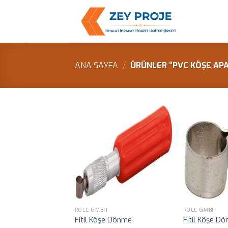
Skip
to
content
ANA SAYFA
/
ÜRÜNLER “PVC KÖŞE APA
ROLL GMBH
ROLL GMBH
Fitil Köşe Dönme
Fitil Köşe D