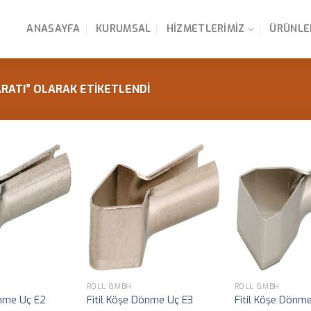
ANASAYFA
KURUMSAL
HIZMETLERIMIZ
ÜRÜNLE
RATI” OLARAK ETIKETLENDI
ROLL GMBH
ROLL GMBH
önme Uç E2
Fitil Köşe Dönme Uç E3
Fitil Köşe Dönm