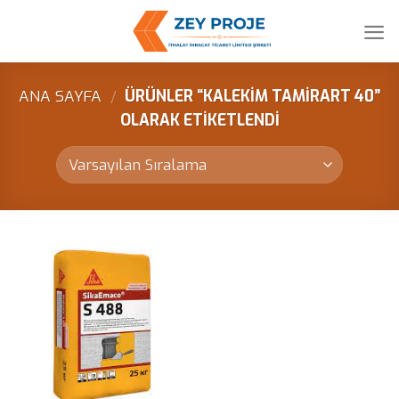
Skip
to
content
ANA SAYFA
/
ÜRÜNLER “KALEKIM TAMIRART 40”
OLARAK ETIKETLENDI