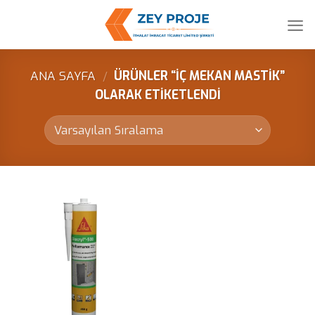
Skip
to
content
ANA SAYFA
/
ÜRÜNLER “IÇ MEKAN MASTIK”
OLARAK ETIKETLENDI