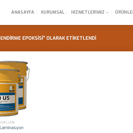
ANASAYFA
KURUMSAL
HIZMETLERIMIZ
ÜRÜNLE
NDIRME EPOKSISI” OLARAK ETIKETLENDI
ASALLARI
 Laminasyon