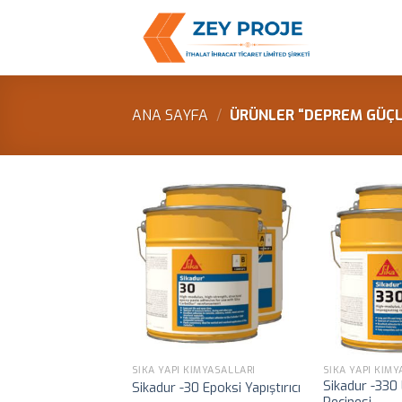
Skip
to
content
ANA SAYFA
/
ÜRÜNLER “DEPREM GÜÇLE
SIKA YAPI KIMYASALLARI
SIKA YAPI KIMY
Sikadur -330
Sikadur -30 Epoksi Yapıştırıcı