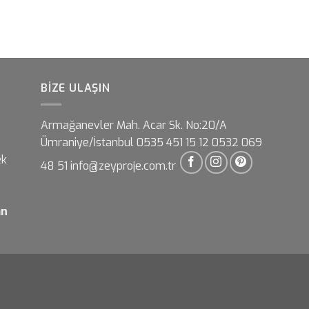
BIZE ULAŞIN
Armağanevler Mah. Acar Sk. No:20/A
Ümraniye/İstanbul 0535 451 15 12 0532 069
ek
48 51 info@zeyproje.com.tr
an