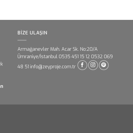
BIZE ULAŞIN
Armağanevler Mah. Acar Sk. No:20/A
Ümraniye/İstanbul 0535 451 15 12 0532 069
ek
48 51 info@zeyproje.com.tr
an