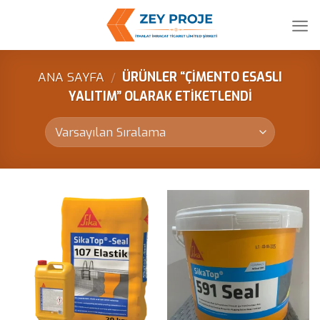
Skip
to
content
ANA SAYFA
/
ÜRÜNLER “ÇIMENTO ESASLI
YALITIM” OLARAK ETIKETLENDI