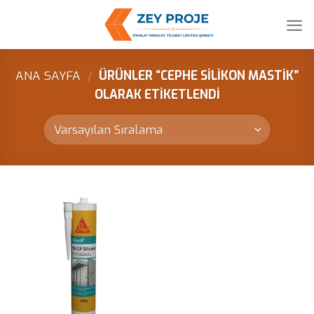
Skip
to
content
ANA SAYFA
/
ÜRÜNLER “CEPHE SILIKON MASTIK”
OLARAK ETIKETLENDI