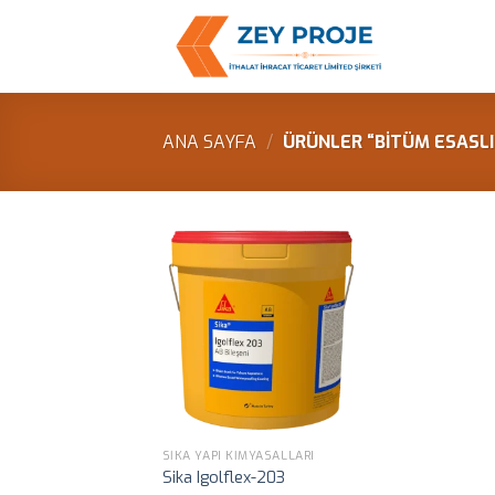
Skip
to
content
ANA SAYFA
/
ÜRÜNLER “BITÜM ESASLI
SIKA YAPI KIMYASALLARI
Sika Igolflex-203