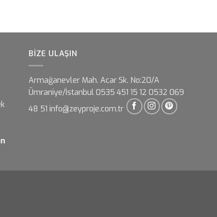
BIZE ULAŞIN
Armağanevler Mah. Acar Sk. No:20/A
Ümraniye/İstanbul 0535 451 15 12 0532 069
ek
48 51 info@zeyproje.com.tr
an